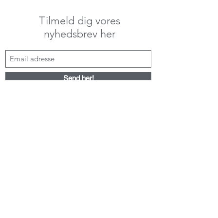
Tilmeld dig vores
nyhedsbrev her
Send her!
kontakt@alenemorskab.dk
Persondata & privatoplysninger
CVR:
41991151