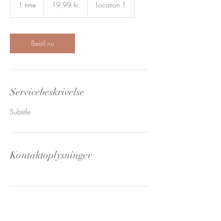
danske
1 time
1
19,99 kr.
Location 1
kroner
t
i
m
Bestil nu
Servicebeskrivelse
Subtitle
Kontaktoplysninger