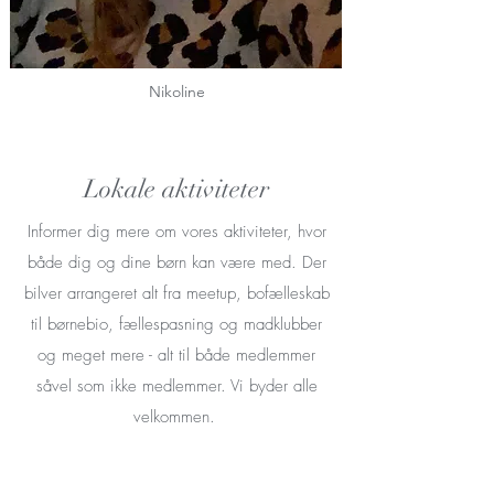
Nikoline
Lokale aktiviteter
Informer dig mere om vores aktiviteter, hvor
både dig og dine børn kan være med. Der
bilver arrangeret alt fra meetup, bofælleskab
til børnebio, fællespasning og madklubber
og meget mere - alt til både medlemmer
såvel som ikke medlemmer. Vi byder alle
velkommen.
Find lokale aktiviteter her