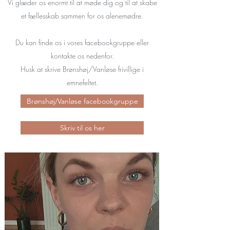
Vi glæder os enormt til at møde dig og til at skabe
et fællesskab sammen for os alenemødre.
Du kan finde os i vores facebookgruppe eller
kontakte os nedenfor.
Husk at skrive Brønshøj/Vanløse frivillige i
emnefeltet.
Brønshøj/Vanløse facebookgruppe
Skriv til os her