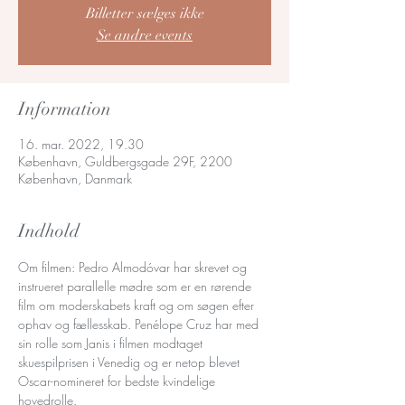
Billetter sælges ikke
Se andre events
Information
16. mar. 2022, 19.30
København, Guldbergsgade 29F, 2200
København, Danmark
Indhold
Om filmen: Pedro Almodóvar har skrevet og 
instrueret parallelle mødre som er en rørende 
film om moderskabets kraft og om søgen efter 
ophav og fællesskab. Penélope Cruz har med 
sin rolle som Janis i filmen modtaget 
skuespilprisen i Venedig og er netop blevet 
Oscar-nomineret for bedste kvindelige 
hovedrolle.