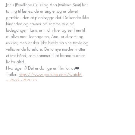
Janis (Penélope Cruz) og Ana (Milena Smit) har 
to ting til fælles: de er singler og er blevet 
gravide uden at planlægge det. De kender ikke 
hinanden og havner på samme stue på 
fødegangen. Janis er midt i livet og ser frem til 
at blive mor. Teenageren, Ana, er skræmt og 
usikker, men ønsker ikke hjælp fra sine travle og 
velhavende forældre. De to nye mødre knytter 
et tæt bånd, som kommer til at forandre deres 
liv for altid.
Hva siger i? Det er da lige en film for os❤️
Trailer: 
https://www.youtube.com/watch?
v=0hSfkcZ021Q
Tilmeld dig vores
nyhedsbrev her