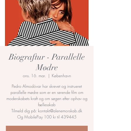
Biograftur - Parallelle
Mødre
ons. 16. mar.
  |  
København
Pedro Almodóvar har skrevet og instrueret
parallelle mødre som er en rørende film om
moderskabets kraft og om søgen efter ophav og
fællesskab
Tilmeld dig på: kontakt@alenemorskab.dk
Og MobilePay 100 kr til 439445