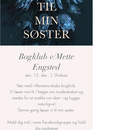
Bogklub v/Mette
Engsted
søn. 12. dec.
  |  
Shabaz
Vær med i Alenemorskabs bogklub.
Vi læser mor-lit /bøger om moderskabet og
mødes for at snakke om dem - og hygge,
naturligvis!
Denne gang læser vi til min søster.
Meld dig ind i vores Facebookgruppe og hold
dig opdateret