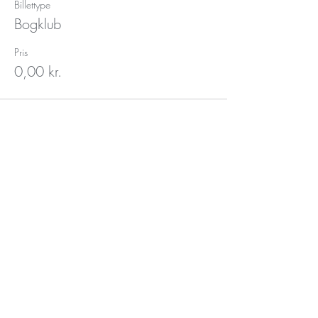
Billettype
Bogklub
Pris
0,00 kr.
Tilmeld dig vores
nyhedsbrev her
Send her!