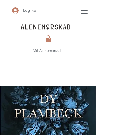
Log ind
Mit Alenemorskab