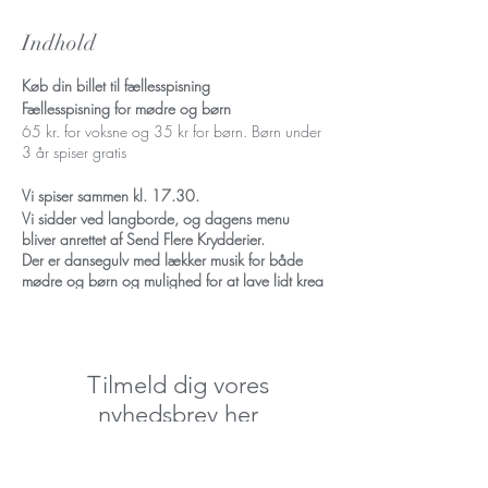
Indhold
Køb din billet til fællesspisning
Fællesspisning for mødre og børn
65 kr. for voksne og 35 kr for børn. Børn under
3 år spiser gratis
Vi spiser sammen kl. 17.30.
Vi sidder ved langborde, og dagens menu
bliver anrettet af Send Flere Krydderier.
Der er dansegulv med lækker musik for både
mødre og børn og mulighed for at lave lidt krea
allerede fra kl 16.00
Kom senest kl 17.15 så vi kan spise på samme
tid.
Køb din billet på forhånd her og senest dagen
Tilmeld dig vores
før.
Mobilepay: 439445 (Skriv madbillet)
nyhedsbrev her
Eventet er sponsoret af Nørrebro lokalpulje