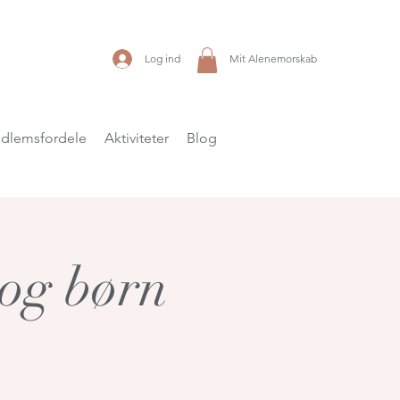
Log ind
Mit Alenemorskab
dlemsfordele
Aktiviteter
Blog
 og børn