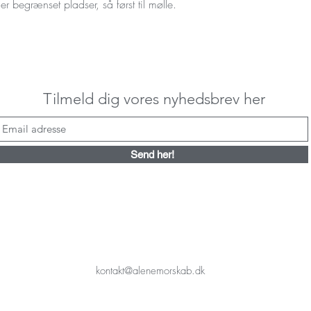
r er begrænset pladser, så først til mølle. 
Tilmeld dig vores nyhedsbrev her
Send her!
kontakt@alenemorskab.dk