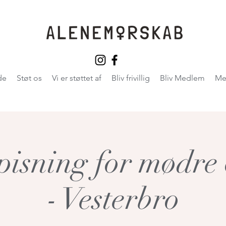
de
Støt os
Vi er støttet af
Bliv frivillig
Bliv Medlem
Me
pisning for mødre
- Vesterbro