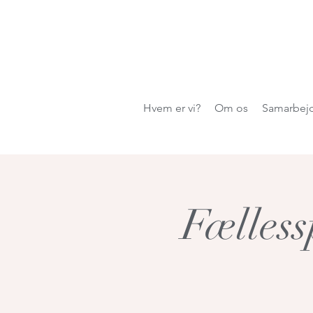
Hvem er vi?
Om os
Samarbej
Fælless