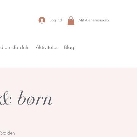
Log ind
Mit Alenemorskab
dlemsfordele
Aktiviteter
Blog
 & børn
 Stalden