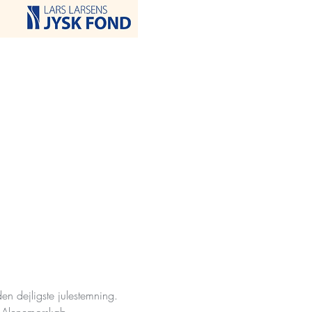
en dejligste julestemning.
a Alenemorskab