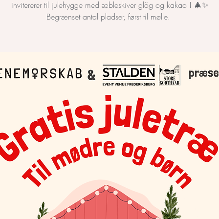
invitererer til julehygge med æbleskiver glög og kakao ! 🎄✨