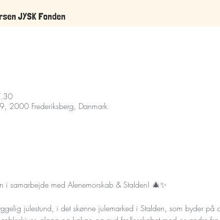
7.30
79, 2000 Frederiksberg, Danmark
børn i samarbejde med Alenemorskab & Stalden! 🎄✨
gelig julestund, i det skønne julemarked i Stalden, som byder på d
æ, æbleskiver, gløgg og kakao og nyd fællesskabet med os andre fr