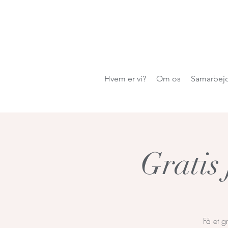
Hvem er vi?
Om os
Samarbej
Gratis
Få et g