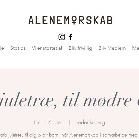
de
Støt os
Vi er støttet af
Bliv frivillig
Bliv Medlem
Me
 juletræ, til mødre
tirs. 17. dec.
  |  
Frederiksberg
ratis Juletræ, til dig & dit barn, når Alenemorskab i samarbejde med