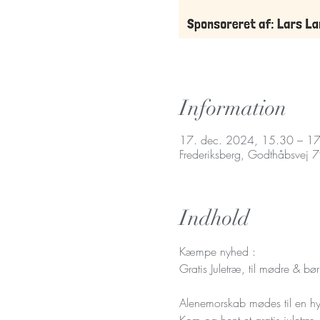
Information
17. dec. 2024, 15.30 – 1
Frederiksberg, Godthåbsvej 
Indhold
Kæmpe nyhed :
Gratis Juletræ, til mødre & 
Alenemorskab mødes til en hyg
Kom og hent et gratis juletr