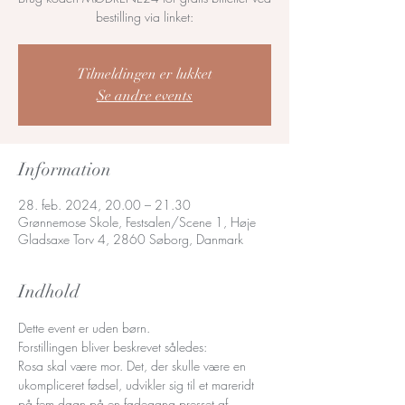
bestilling via linket:
Tilmeldingen er lukket
Se andre events
Information
28. feb. 2024, 20.00 – 21.30
Grønnemose Skole, Festsalen/Scene 1, Høje
Gladsaxe Torv 4, 2860 Søborg, Danmark
Indhold
Dette event er uden børn. 
Forstillingen bliver beskrevet således:
Rosa skal være mor. Det, der skulle være en 
ukompliceret fødsel, udvikler sig til et mareridt 
på fem døgn på en fødegang presset af 