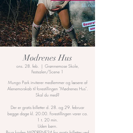
Mødrenes Hus
ons. 28. feb.
  |  
Grønnemose Skole,
Festsalen/Scene 1
Mungo Park inviterer medlemmer og læsere af
Alenemorskab til forestillingen "Mødrenes Hus".
Skal du med?
Der er gratis billetter d. 28. og 29. februar
begge dage kl. 20.00. Forestillingen varer ca.
1 t. 20 min.
Uden børn.
Brug koden MØDRENE24 for gratis billetter ved