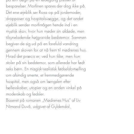
besparelser. Morfinen spares der dog ikke på. 
Det ene øjeblik ser Rosa op på jordemoder, 
dropposer og hospitalsvægge, og det andet 
øjeblik sender morfintågen hende ind i en 
mystisk skov, hvor hun møder sin afdøde, men 
tilsyneladende højgravide bedstemor. Sammen 
begiver de sig ud på en farefuld vandring 
gennem skoven for at nå frem til mødrenes hus. 
Hvad det præcis er, ved hun ikke, men hun 
stoler på sin bedstemor, som allerede har født 
seks børn. En magisk-realistisk fødselsfortælling 
om afsindig smerte, et fremmedgørende 
hospital, men også om længslen efter 
fællesskaber, utopier og en anden vinkel på 
moderskab og fødsler.
Baseret på romanen „Mødrenes Hus“ af Liv 
Nimand Duvå, udgivet af Gyldendal, 
produceret i samarbejde med Gyldendal…
Read More >