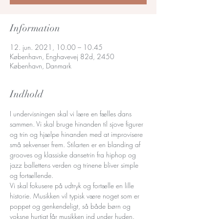
Information
12. jun. 2021, 10.00 – 10.45
København, Enghavevej 82d, 2450
København, Danmark
Indhold
I undervisningen skal vi lære en fælles dans 
sammen. Vi skal bruge hinanden til sjove figurer 
og trin og hjælpe hinanden med at improvisere 
små sekvenser frem. Stilarten er en blanding af 
grooves og klassiske dansetrin fra hiphop og 
jazz ballettens verden og trinene bliver simple 
og fortællende. 
Vi skal fokusere på udtryk og fortælle en lille 
historie. Musikken vil typisk være noget som er 
poppet og genkendeligt, så både børn og 
voksne hurtigt får musikken ind under huden. 