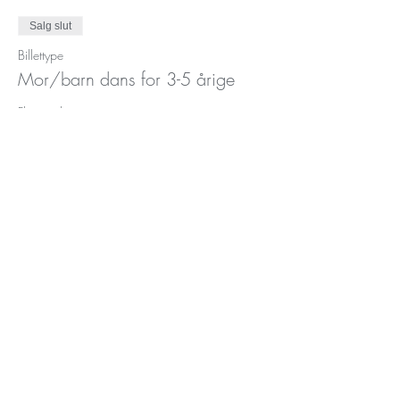
Salg slut
Billettype
Mor/barn dans for 3-5 årige
Flere oplysninger
Pris
90,00 kr.
+2,25 kr. billetgebyr
Tilmeld dig vores
nyhedsbrev her