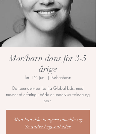
Mor/barn dans for 3-5
årige
lør. 12. jun.
  |  
København
Danseunderviser Isa fra Global kids, med
masser af erfaring i både at undervise voksne og
børn.
Man kan ikke længere tilmelde sig
Se andre begivenheder