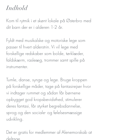
Indhold
Kom til rytmik i et skønt lokale på Østerbro med 
dit barn der er i alderen 1-2 år.
Fyldt med musikalske og motoriske lege som 
passer til hvert alderstrin. Vi vil lege med 
forskellige redskaber som bolde, tørklæder, 
faldskærm, rasleæg, trommer samt spille på 
instrumenter.
Tumle, danse, synge og lege. Bruge kroppen 
på forskellige måder, tage på fantasirejser hvor 
vi indtager rummet og sådan får børnene 
opbygget god kropsbevidsthed, stimulerer 
deres fantasi, får styrket begrebsdannelse, 
sprog og den sociale- og følelsesmæssige 
udvikling.
Det er gratis for medlemmer af Alenemorskab at 
deltage.