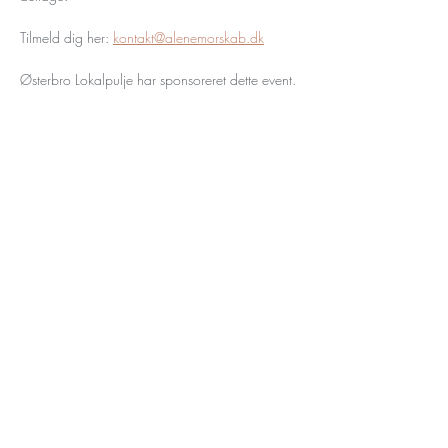
Tilmeld dig her: 
kontakt@alenemorskab.dk
Østerbro Lokalpulje har sponsoreret dette event.
Tilmeld dig vores
nyhedsbrev her
Send her!
kontakt@alenemorskab.dk