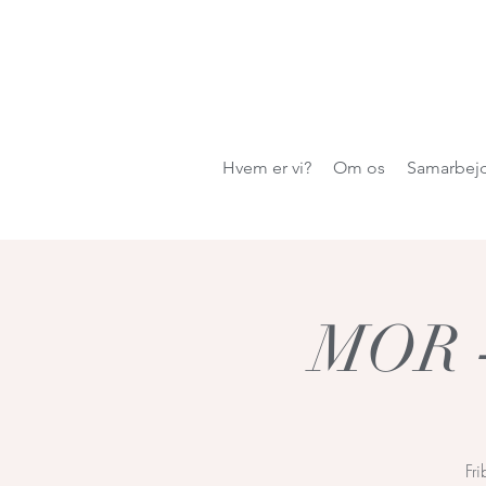
Hvem er vi?
Om os
Samarbej
MOR - 
Fri