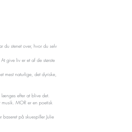
r du stenet over, hvor du selv 
 give liv er et af de største 
t mest naturlige, det dyriske, 
ænges efter at blive det. 
t musik. MOR er en poetisk 
aseret på skuespiller Julie 