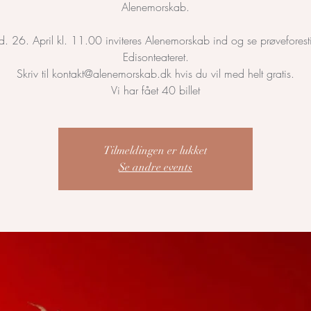
Alenemorskab.
d. 26. April kl. 11.00 inviteres Alenemorskab ind og se prøveforesti
Edisonteateret.
Skriv til kontakt@alenemorskab.dk hvis du vil med helt gratis.
Vi har fået 40 billet
Tilmeldingen er lukket
Se andre events