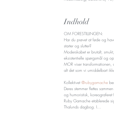
Indhold
OM FORESTILLINGEN:

Har du prøvet at føde og have 
starter og slutter?

Moderskabet er brutalt, smukt,
eksistentielle spørgsmål og opl
MOR viser transformationen, op
alt det som vi umiddelbart ikke
Kollektivet 
@rubygamache
 be
Deres stemmer flettes sammen 
og humoristisk, koreograferet f
Ruby Gamache etablerede sig m
Thalunds dagbog. I…