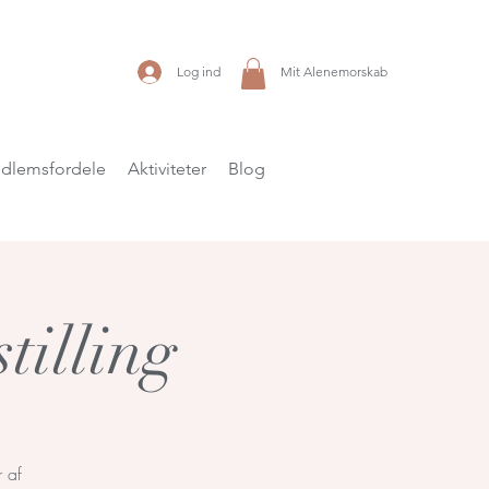
Log ind
Mit Alenemorskab
dlemsfordele
Aktiviteter
Blog
tilling
r af