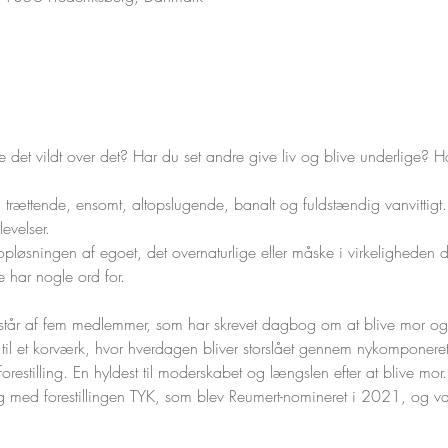
det vildt over det? Har du set andre give liv og blive underlige? Ha
 trættende, ensomt, altopslugende, banalt og fuldstændig vanvittigt. At
evelser.

løsningen af egoet, det overnaturlige eller måske i virkeligheden de
 har nogle ord for.

står af fem medlemmer, som har skrevet dagbog om at blive mor og l
til et korværk, hvor hverdagen bliver storslået gennem nykomponere
orestilling. En hyldest til moderskabet og længslen efter at blive mor.

ed forestillingen TYK, som blev Reumert-nomineret i 2021, og var b