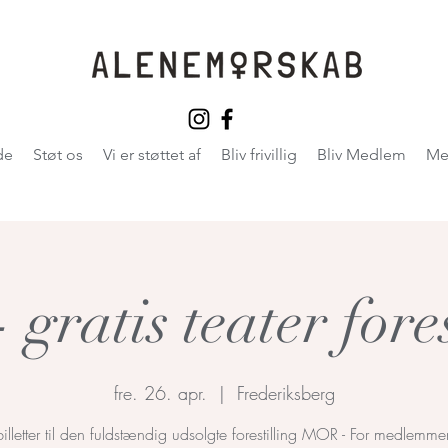
de
Støt os
Vi er støttet af
Bliv frivillig
Bliv Medlem
Me
gratis teater fores
fre. 26. apr.
  |  
Frederiksberg
billetter til den fuldstændig udsolgte forestilling MOR - For medlemme