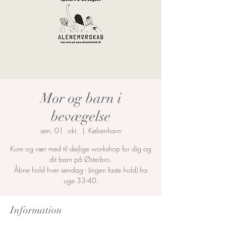
Mor og barn i
bevægelse
søn. 01. okt.
  |  
København
Kom og vær med til dejlige workshop for dig og
dit barn på Østerbro.
Åbne hold hver søndag - (ingen faste hold) fra
uge 33-40.
Information