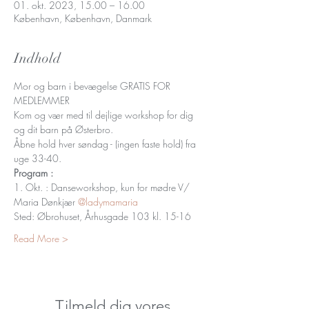
01. okt. 2023, 15.00 – 16.00
København, København, Danmark
Indhold
Mor og barn i bevægelse GRATIS FOR 
MEDLEMMER
Kom og vær med til dejlige workshop for dig 
og dit barn på Østerbro.
Åbne hold hver søndag - (ingen faste hold) fra 
uge 33-40.
Program :
1. Okt. : Danseworkshop, kun for mødre V/ 
Maria Dønkjær 
@ladymamaria
Sted: Øbrohuset, Århusgade 103 kl. 15-16
Read More >
Tilmeld dig vores