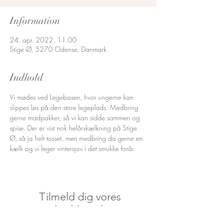
Information
24. apr. 2022, 11.00
Stige Ø, 5270 Odense, Danmark
Indhold
Vi mødes ved Legebasen, hvor ungerne kan 
slippes løs på den store legeplads. Medbring 
gerne madpakker, så vi kan sidde sammen og 
spise. Der er vist nok helårskælkning på Stige 
Ø, så ja helt tosset, men medbring da gerne en 
kælk og vi leger vintersjov i det smukke forår.
Tilmeld dig vores
nyhedsbrev her