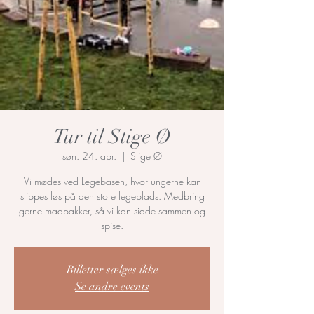
Tur til Stige Ø
søn. 24. apr.
  |  
Stige Ø
Vi mødes ved Legebasen, hvor ungerne kan
slippes løs på den store legeplads. Medbring
gerne madpakker, så vi kan sidde sammen og
spise.
Billetter sælges ikke
Se andre events