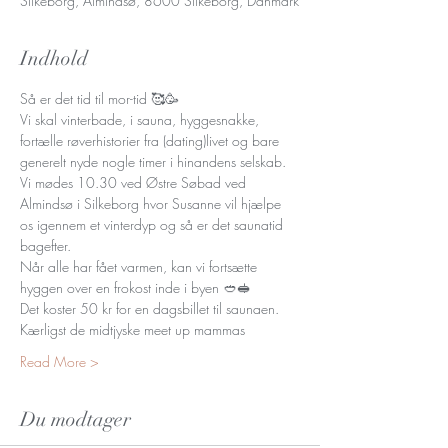
Silkeborg, Almindsø, 8600 Silkeborg, Danmark
Indhold
Så er det tid til mor-tid 🥰🥳
Vi skal vinterbade, i sauna, hyggesnakke, 
fortælle røverhistorier fra (dating)livet og bare 
generelt nyde nogle timer i hinandens selskab.
Vi mødes 10.30 ved Østre Søbad ved 
Almindsø i Silkeborg hvor Susanne vil hjælpe 
os igennem et vinterdyp og så er det saunatid 
bagefter.
Når alle har fået varmen, kan vi fortsætte 
hyggen over en frokost inde i byen 🥙🥪
Det koster 50 kr for en dagsbillet til saunaen.
Kærligst de midtjyske meet up mammas
Read More >
Du modtager