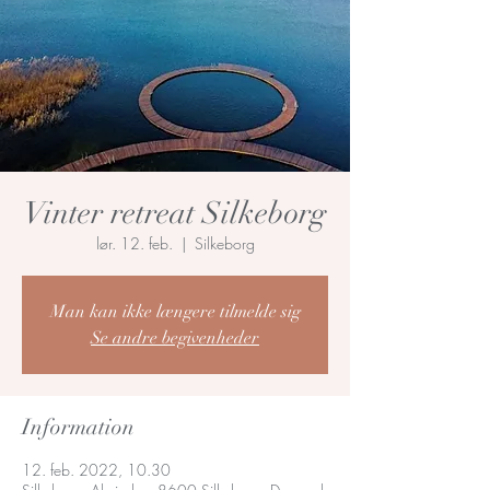
Vinter retreat Silkeborg
lør. 12. feb.
  |  
Silkeborg
Man kan ikke længere tilmelde sig
Se andre begivenheder
Information
12. feb. 2022, 10.30