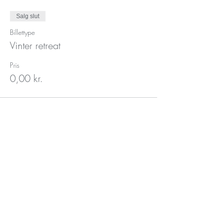
Salg slut
Billettype
Vinter retreat
Pris
0,00 kr.
Tilmeld dig vores
nyhedsbrev her
Send her!