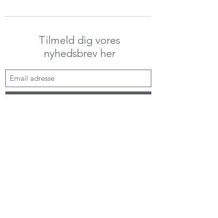
Tilmeld dig vores
nyhedsbrev her
Send her!
kontakt@alenemorskab.dk
Persondata & privatoplysninger
CVR:
41991151