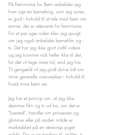
På Feminisme for Børn anbefaler jeg 
hver uge en børnebog, som jeg synes, 
er god i forhold til at tale med børn om 
emner, der er relevante for feminisme. 
For et par uger siden blev jeg spurgt, 
om jeg også anbefaler børnefilm og -
tv. Det har jeg ikke gjort indtil videre 
og jeg kommer nok heller ikke til det, 
for det vil tage mere tid, end jeg har. 
Til gengæld vil jeg godt skrive lidt om 
mine generelle overvejelser i forhold til, 
hvad mine børn ser.
Jeg har et princip om, at jeg ikke 
dømmer film og tv ud fra, om det er 
"lyserødt", handler om prinsesser og 
glimmer eller på anden måde er 
markedsført på en stereotyp piget 
måde. Der er en tendens til, at film, tv, 