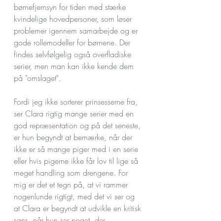
børnefjernsyn for tiden med stærke 
kvindelige hovedpersoner, som løser 
problemer igennem samarbejde og er 
gode rollemodeller for børnene. Der 
findes selvfølgelig også overfladiske 
serier, men man kan ikke kende dem 
på "omslaget".
Fordi jeg ikke sorterer prinsesserne fra, 
ser Clara rigtig mange serier med en 
god repræsentation og på det seneste, 
er hun begyndt at bemærke, når der 
ikke er så mange piger med i en serie 
eller hvis pigerne ikke får lov til lige så 
meget handling som drengene. For 
mig er det et tegn på, at vi rammer 
nogenlunde rigtigt, med det vi ser og 
at Clara er begyndt at udvikle en kritisk 
sans, når hun ser noget, der 