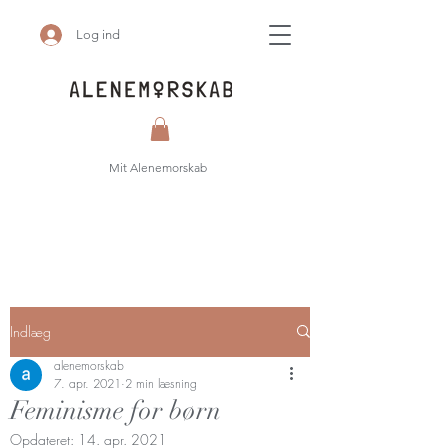
Log ind
Mit Alenemorskab
Indlæg
alenemorskab
7. apr. 2021
2 min læsning
Feminisme for børn
Opdateret:
14. apr. 2021